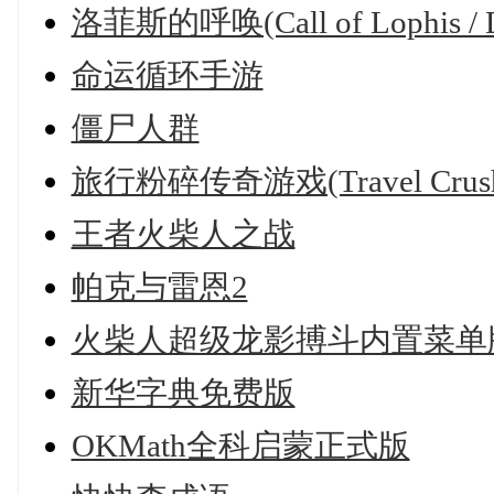
洛菲斯的呼唤(Call of Lophis / Da
命运循环手游
僵尸人群
旅行粉碎传奇游戏(Travel Crus
王者火柴人之战
帕克与雷恩2
火柴人超级龙影搏斗内置菜单版(Stic
新华字典免费版
OKMath全科启蒙正式版