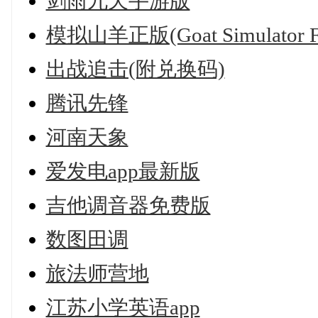
剑雨九天手游版
模拟山羊正版(Goat Simulator F
出战追击(附兑换码)
腾讯先锋
河南天象
爱发电app最新版
吉他调音器免费版
数图田调
旅法师营地
江苏小学英语app