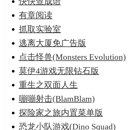
快快查成语
有章阅读
抓取实验室
逃离大厦免广告版
点击怪兽(Monsters Evolution)
莫伊4游戏无限钻石版
重生之双面人生
嘣嘣射击(BlamBlam)
探险家之旅内置菜单版
恐龙小队游戏(Dino Squad)