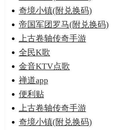
奇境小镇(附兑换码)
帝国军团罗马(附兑换码)
上古卷轴传奇手游
全民K歌
金音KTV点歌
禅道app
便利贴
上古卷轴传奇手游
奇境小镇(附兑换码)