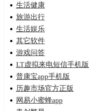
生活健康
旅游出行
生活娱乐
其它软件
游戏问答
LT虚拟来电短信手机版
普康宝app手机版
历趣市场官方正版
网易小蜜蜂app