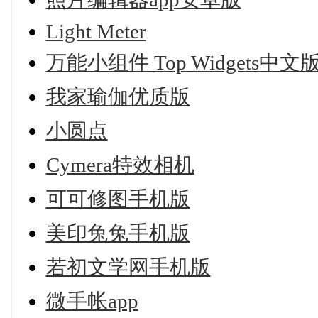
Light Meter
万能小组件 Top Widgets中文
我家瑜伽优质版
小圆点
Cymera特效相机
可可修图手机版
美印兔兔手机版
若初文学网手机版
微手帐app