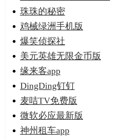
珠珠的秘密
鸡械绿洲手机版
爆笑侦探社
美元英雄无限金币版
缘来客app
DingDing钉钉
麦咭TV免费版
微软必应最新版
神州租车app