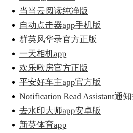
当当云阅读纯净版
自动点击器app手机版
群英风华录官方正版
一天相机app
欢乐歌房官方正版
平安好车主app官方版
Notification Read Assista
去水印大师app安卓版
新英体育app