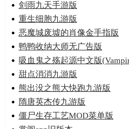
剑雨九天手游版
重生细胞九游版
恶魔城废墟的肖像金手指版
鸭鸭收纳大师无广告版
吸血鬼之殇起源中文版(Vampir
甜点消消九游版
熊出没之熊大快跑九游版
隋唐英杰传九游版
僵尸生存工艺MOD菜单版