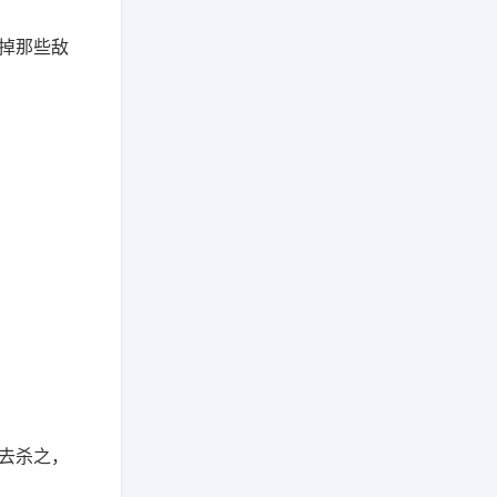
掉那些敌
去杀之，