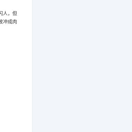
闪人，但
波冲成肉