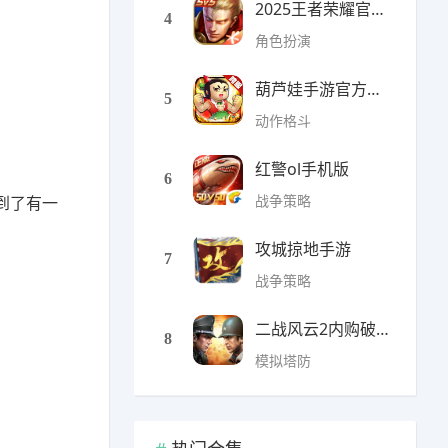
2025王者荣耀官方全服版本
4
角色扮演
葫芦娃手游官方最新版
5
动作格斗
红警ol手机版
6
战争策略
到了有一
攻城掠地手游
7
战争策略
二战风云2内购破解版
8
模拟塔防