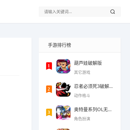
手游排行榜
葫芦娃破解版
1
其它游戏
忍者必须死3破解版无限勾
2
动作格斗
奥特曼系列OL无限光元(9
3
角色扮演