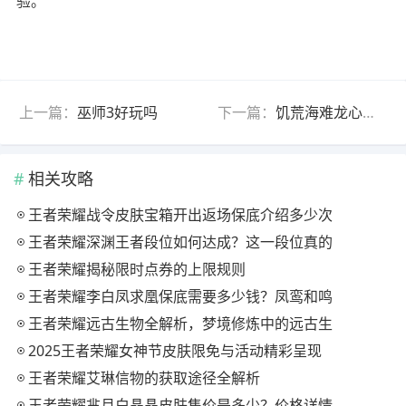
验。
上一篇：
巫师3好玩吗
下一篇：
饥荒海难龙心有什么作用怎么获得 龙心作用获得方法
相关攻略
王者荣耀战令皮肤宝箱开出返场保底介绍多少次
王者荣耀深渊王者段位如何达成？这一段位真的
王者荣耀揭秘限时点券的上限规则
王者荣耀李白凤求凰保底需要多少钱？凤鸾和鸣
王者荣耀远古生物全解析，梦境修炼中的远古生
2025王者荣耀女神节皮肤限免与活动精彩呈现
王者荣耀艾琳信物的获取途径全解析
王者荣耀芈月白晶晶皮肤售价是多少？价格详情