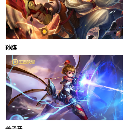
孙膑
姜子牙