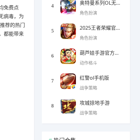
奥特曼系列OL无限光元(9
4
均免费点
角色扮演
无病毒，为
日推荐的热门
2025王者荣耀官方全服版本
5
，都能带来
角色扮演
葫芦娃手游官方最新版
6
动作格斗
红警ol手机版
7
战争策略
攻城掠地手游
8
战争策略