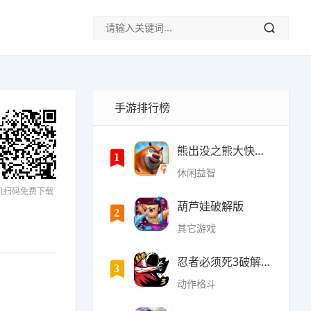
手游排行榜
熊出没之熊大快跑内购破
1
休闲益智
机扫码免费下载
葫芦娃破解版
2
其它游戏
忍者必须死3破解版无限勾
3
动作格斗