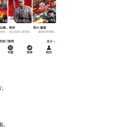
富；
看。