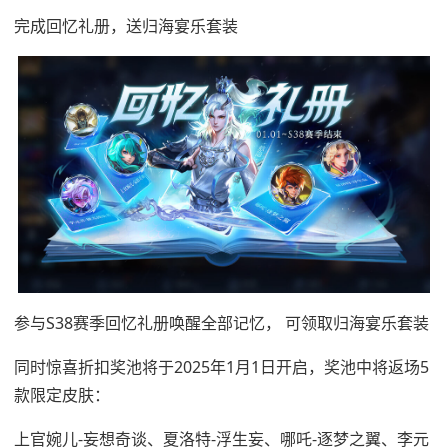
完成回忆礼册，送归海宴乐套装
参与S38赛季回忆礼册唤醒全部记忆， 可领取归海宴乐套装
同时惊喜折扣奖池将于2025年1月1日开启，奖池中将返场5
款限定皮肤：
上官婉儿-妄想奇谈、夏洛特-浮生妄、哪吒-逐梦之翼、李元