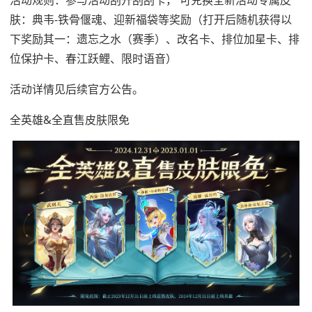
活动规则：参与活动刮开刮刮卡， 可兑换全新活动专属皮
肤：典韦-铁骨偃魂、迎新福袋等奖励（打开后随机获得以
下奖励其一：遗忘之水（赛季）、改名卡、排位加星卡、排
位保护卡、春江跃鲤、限时语音）
活动详情见后续官方公告。
全英雄&全直售皮肤限免