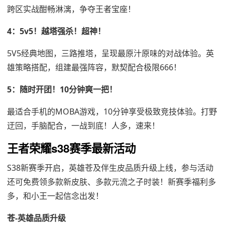
跨区实战酣畅淋漓，争夺王者宝座！
4：5v5！越塔强杀！超神！
5V5经典地图，三路推塔，呈现最原汁原味的对战体验。英
雄策略搭配，组建最强阵容，默契配合极限666！
5：随时开团！10分钟爽一把！
最适合手机的MOBA游戏，10分钟享受极致竞技体验。打野
迂回，手脑配合，一战到底！人多，速来！
王者荣耀s38赛季最新活动
S38新赛季开启，英雄苍及伴生皮品质升级上线，参与活动
还可免费领多款新皮肤、多款元流之子时装！新赛季福利多
多，和小王一起信念出发！
苍-英雄品质升级