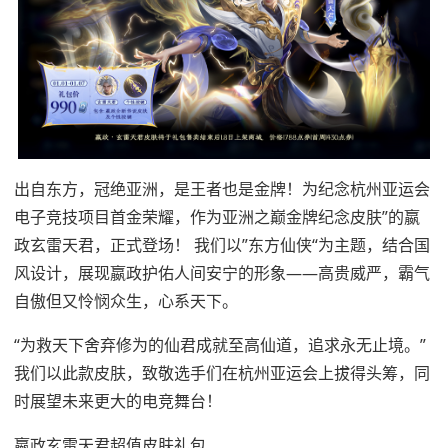
出自东方，冠绝亚洲，是王者也是金牌！为纪念杭州亚运会
电子竞技项目首金荣耀，作为亚洲之巅金牌纪念皮肤”的嬴
政玄雷天君，正式登场！ 我们以”东方仙侠“为主题，结合国
风设计，展现嬴政护佑人间安宁的形象——高贵威严，霸气
自傲但又怜悯众生，心系天下。
“为救天下舍弃修为的仙君成就至高仙道，追求永无止境。”
我们以此款皮肤，致敬选手们在杭州亚运会上拔得头筹，同
时展望未来更大的电竞舞台！
嬴政玄雷天君超值皮肤礼包