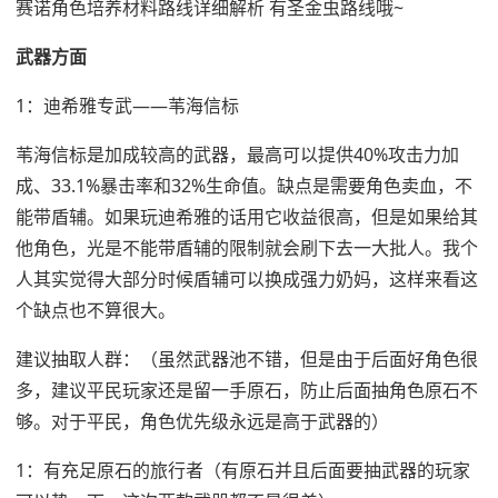
赛诺角色培养材料路线详细解析 有圣金虫路线哦~
武器方面
1：迪希雅专武——苇海信标
苇海信标是加成较高的武器，最高可以提供40%攻击力加
成、33.1%暴击率和32%生命值。缺点是需要角色卖血，不
能带盾辅。如果玩迪希雅的话用它收益很高，但是如果给其
他角色，光是不能带盾辅的限制就会刷下去一大批人。我个
人其实觉得大部分时候盾辅可以换成强力奶妈，这样来看这
个缺点也不算很大。
建议抽取人群：（虽然武器池不错，但是由于后面好角色很
多，建议平民玩家还是留一手原石，防止后面抽角色原石不
够。对于平民，角色优先级永远是高于武器的）
1：有充足原石的旅行者（有原石并且后面要抽武器的玩家