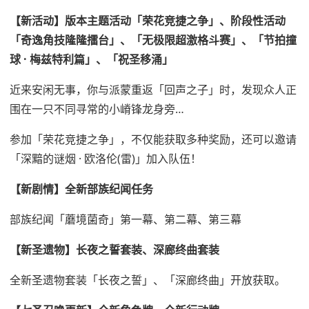
【新活动】版本主题活动「荣花竞捷之争」、阶段性活动
「奇逸角技隆隆擂台」、「无极限超激格斗赛」、「节拍撞
球 · 梅兹特利篇」、「祝圣移涌」
近来安闲无事，你与派蒙重返「回声之子」时，发现众人正
围在一只不同寻常的小嵴锋龙身旁…
参加「荣花竞捷之争」，不仅能获取多种奖励，还可以邀请
「深黯的谜烟 · 欧洛伦(雷)」加入队伍！
【新剧情】全新部族纪闻任务
部族纪闻「蘑境菌奇」第一幕、第二幕、第三幕
【新圣遗物】长夜之誓套装、深廊终曲套装
全新圣遗物套装「长夜之誓」、「深廊终曲」开放获取。