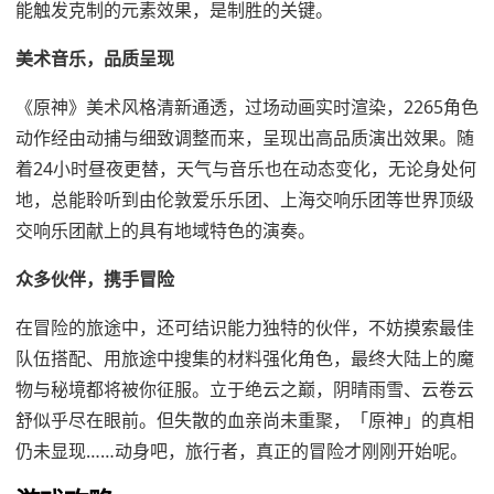
能触发克制的元素效果，是制胜的关键。
美术音乐，品质呈现
《原神》美术风格清新通透，过场动画实时渲染，2265角色
动作经由动捕与细致调整而来，呈现出高品质演出效果。随
着24小时昼夜更替，天气与音乐也在动态变化，无论身处何
地，总能聆听到由伦敦爱乐乐团、上海交响乐团等世界顶级
交响乐团献上的具有地域特色的演奏。
众多伙伴，携手冒险
在冒险的旅途中，还可结识能力独特的伙伴，不妨摸索最佳
队伍搭配、用旅途中搜集的材料强化角色，最终大陆上的魔
物与秘境都将被你征服。立于绝云之巅，阴晴雨雪、云卷云
舒似乎尽在眼前。但失散的血亲尚未重聚，「原神」的真相
仍未显现……动身吧，旅行者，真正的冒险才刚刚开始呢。