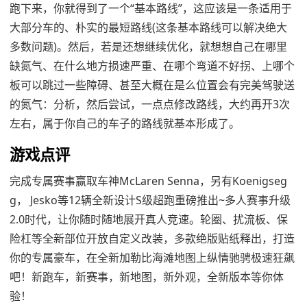
跑下来，你就得到了一个“基本路线”，这应该是一条适用于
大部分车的、朴实的最短路线(这条基本路线可以解决绝大
多数问题)。然后，若是还想继续优化，就想想自己在哪里
缺氮气、在什么地方损速严重、在哪个弯道不好拐、上哪个
板可以跳过一些障碍、甚至大概在是么位置会有完美驾驶送
的氮气：分析，然后尝试，一点点修改路线，大约再开3次
左右，属于你自己的车子的路线就基本形成了。
游戏点评
完成专属赛事赢取车神McLaren Senna，另有Koenigseg
g， Jesko等12辆全新设计S级超跑重磅推出~多人赛事升级
2.0时代，让你随时随地展开真人竞速。轮圈、扰流板、保
险杠等全新部位开放自定义改装，多款绝版贴纸释出，打造
你的专属豪车，在全新加勒比海滩地图上纵情驰骋极速狂飙
吧！新跑车，新赛事，新地图，新外观，全新版本等你体
验！