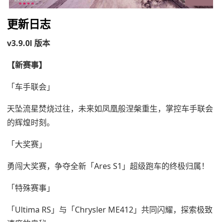
更新日志
v3.9.0l 版本
【新赛事】
「车手联会」
天坠流星焚烧过往，未来如凤凰般涅槃重生，掌控车手联会
的辉煌时刻。
「大奖赛」
勇闯大奖赛，争夺全新「Ares S1」超级跑车的终极归属！
「特殊赛事」
「Ultima RS」与「Chrysler ME412」共同闪耀，探索极致