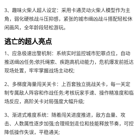
3、趣味火柴人超人设定：采用卡通灵动火柴人模型作为主
角，弱化硬核战斗压抑感，紧张的城市缉凶战斗搭配轻松休
闲画风，全年龄段轻松游玩。
逃亡的超人亮点
1、应急极速出警机制：系统实时监控城市犯罪点位，自动
推送缉凶任务;依托绳索、疾跑高机动能力，危机爆发前抵达
现场处置，牢牢掌握战场主动权;
2、多梯度海量闯关关卡：上百套独立挑战关卡，每一关定
制专属敌人阵容和作战任务;考核玩家手速、操作精准度和临
场反应，高阶关卡对局强度大幅升级;
3、渐进式难度系统：随着闯关进度推进，敌方血量、攻
击、人数属性逐步加强;合理规划走位和技能释放节奏，可控
降低操作失误，平稳通关;