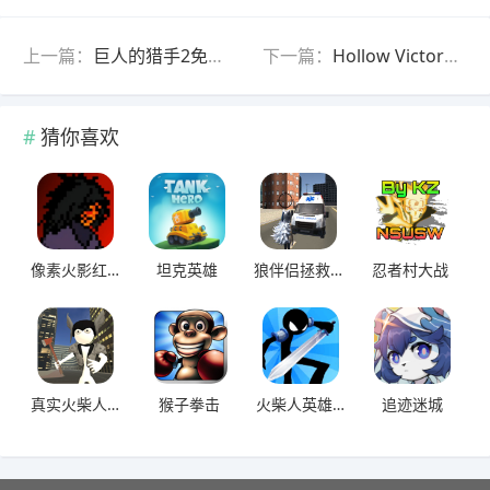
上一篇：
巨人的猎手2免费版
下一篇：
Hollow Victory空洞的胜利
猜你喜欢
像素火影红夜带土
坦克英雄
狼伴侣拯救世界
忍者村大战
真实火柴人犯罪2
猴子拳击
火柴人英雄怪物时代
追迹迷城