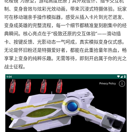
花棱镜”为原型，游戏高度还原了其外观设计、插卡交互机
制、变身音效与炫彩光效动画，带来沉浸式特摄体验。玩家
可在移动端亲手操作模拟器，感受从插入卡片到光芒迸发、
变身成英雄的完整流程，每一个细节都精准复刻剧集中的经
典瞬间。核心亮点在于“极致还原的交互体验”——滑动插
卡、按键反馈、光影动态一气呵成，真实模拟变身仪式感。
无论是怀旧粉还是特摄爱好者，都能在此重拾童年热血，畅
享掌上变身的纯粹乐趣。无需等待，即刻开启属于你的光之
战士征程。