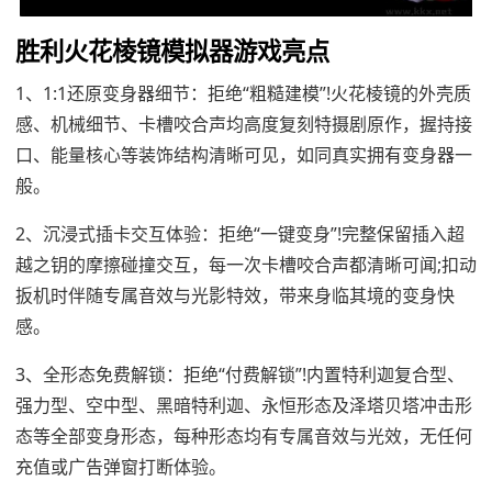
胜利火花棱镜模拟器游戏亮点
1、1:1还原变身器细节：拒绝“粗糙建模”!火花棱镜的外壳质
感、机械细节、卡槽咬合声均高度复刻特摄剧原作，握持接
口、能量核心等装饰结构清晰可见，如同真实拥有变身器一
般。
2、沉浸式插卡交互体验：拒绝“一键变身”!完整保留插入超
越之钥的摩擦碰撞交互，每一次卡槽咬合声都清晰可闻;扣动
扳机时伴随专属音效与光影特效，带来身临其境的变身快
感。
3、全形态免费解锁：拒绝“付费解锁”!内置特利迦复合型、
强力型、空中型、黑暗特利迦、永恒形态及泽塔贝塔冲击形
态等全部变身形态，每种形态均有专属音效与光效，无任何
充值或广告弹窗打断体验。