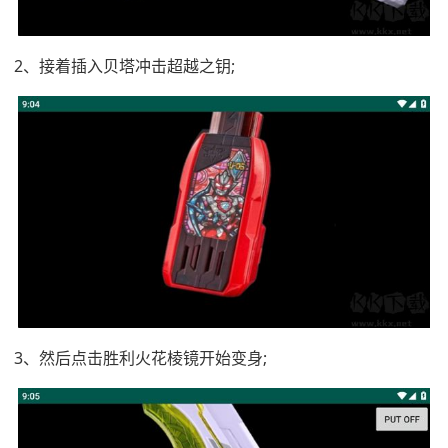
2、接着插入贝塔冲击超越之钥;
3、然后点击胜利火花棱镜开始变身;