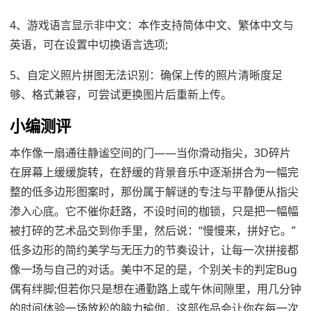
4、游戏语言显示非中文：本作支持简体中文、繁体中文与
英语，可在设置中切换语言选项;
5、自定义照片拼图无法识别：确保上传的照片清晰度足
够、格式兼容，可尝试更换图片后重新上传。
小编测评
本作像一扇通往静谧空间的门——当你滑动指尖，3D碎片
在屏幕上缓缓旋转，在舒缓的背景音乐中逐渐拼合为一幅完
整的低多边形图案时，那份属于解谜的专注与平静便从指尖
渗入心底。它不催你赶路，不设时间的枷锁，只是把一幅幅
被打碎的艺术品交到你手里，然后说：“慢慢来，拼好它。”
低多边形的简约美学与无压力的节奏设计，让每一次拼接都
像一场与自己的对话。美中不足的是，个别关卡的判定Bug
偶有绊脚;但若你只是想在通勤路上或午休间隙里，用几分钟
的时间体验一场放松的脑力瑜伽，这部作品会让你在每一次