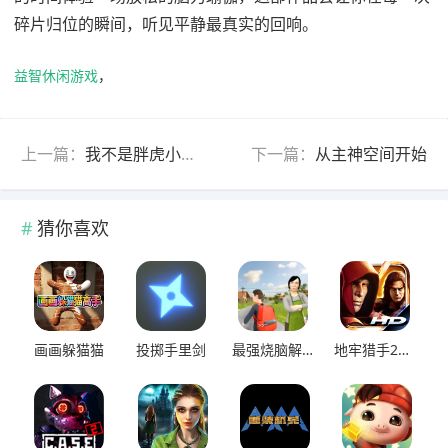
碎片归位的瞬间，听见平静最真实的回响。
益智休闲游戏
，
上一篇：
我不是胖虎小岛大当家
下一篇：
从主神空间开始
猜你喜欢
画画躲猫猫
投掷手里剑
最强烧脑解谜
地牢猎手2免费版