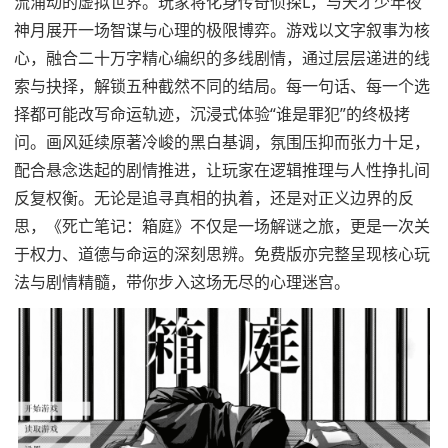
流涌动的虚拟世界。玩家将化身传奇侦探L，与天才少年夜
神月展开一场智谋与心理的极限博弈。游戏以文字叙事为核
心，融合二十万字精心编织的多线剧情，通过层层递进的线
索与抉择，解锁五种截然不同的结局。每一句话、每一个选
择都可能改写命运轨迹，沉浸式体验“谁是罪犯”的终极拷
问。画风延续原著冷峻的黑白基调，氛围压抑而张力十足，
配合悬念迭起的剧情推进，让玩家在逻辑推理与人性挣扎间
反复权衡。无论是追寻真相的执着，还是对正义边界的反
思，《死亡笔记：箱庭》不仅是一场解谜之旅，更是一次关
于权力、道德与命运的深刻思辨。免费版亦完整呈现核心玩
法与剧情精髓，带你步入这场无尽的心理迷宫。