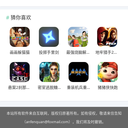
猜你喜欢
画画躲猫猫
投掷手里剑
最强烧脑解谜
地牢猎手2免费版
悬案2刹那惊颤
密室逃脱糖果乐园
重装机兵重制版
猪猪侠快跑
本站所有软件来自互联网，版权归原著所有。如有侵权，敬请来信告知
（anfenquan@foxmail.com），我们将及时撤销。