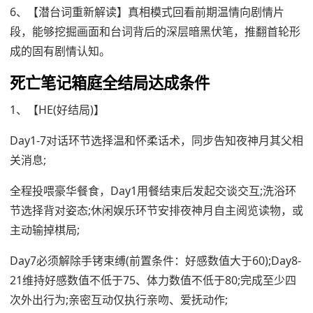
6、【潜台词重新解读】真相模式回看前期温情向剧情片
段，能够挖掘画面和台词背后的深层暗黑伏笔，推翻首轮形
成的固有剧情认知。
死亡笔记箱庭全结局达成条件
1、【HE(好结局)】
Day1-7对话环节选择温和怀柔话术，同步告知夜神月其父相
关消息;
全程投喂豪华餐食，Day1用餐结束后发起交谈交互;洗浴环
节选择背对姿态;休闲娱乐环节安排夜神月自主阅览读物，或
主动输掉棋局;
Day7必须解除手铐束缚(前置条件：好感数值大于60);Day8-
21维持好感数值不低于75、体力数值不低于80;完成至少四
次外出行为;亲密互动仅执行亲吻、爱抚动作;