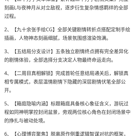
刻画L与夜神月从对立敌视，逐步衍生复杂情感羁绊的全部
过程。
2、【九十余张手绘CG】全部关键剧情转折点搭配定制手绘
插画，人物神态刻画细腻，场景氛围感渲染饱满。
3、【五结局分支设计】五条独立剧情终点拥有完全差异化
的剧情体验，全部选择分支决定人物最终命运走向。
4、【二周目真相解锁】完成首轮任意结局通关后，解锁真
相专属模式，表层温情剧情下隐藏的深层剧情伏笔全部公
开。
5、【箱庭隐喻内涵】标题箱庭具备核心象征含义，游玩过
程如同神明掌控封闭盆景，旁观两位核心角色在封闭场景中
的挣扎与被动处境。
6、【心理博弈聚焦】脱离原作侧重逻辑智谋对抗的框架，