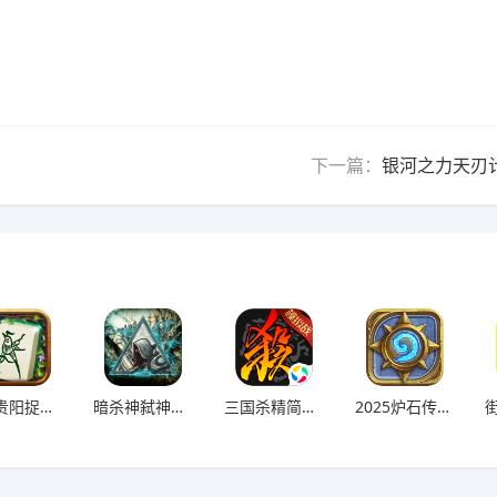
下一篇：
银河之力天刃
微乐贵阳捉鸡游戏
暗杀神弑神编年史汉化内购破解版
三国杀精简单机版
2025炉石传说官方手机网易版本