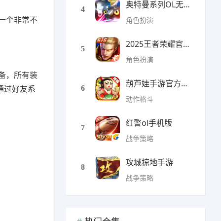
奥特曼系列OL无限光元(9
4
一个非常不
角色扮演
2025王者荣耀官方全服版本
5
角色扮演
备，所有装
葫芦娃手游官方最新版
通过好友系
6
动作格斗
红警ol手机版
7
战争策略
攻城掠地手游
8
战争策略