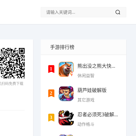
手游排行榜
熊出没之熊大快跑内购破
1
休闲益智
机扫码免费下载
葫芦娃破解版
2
其它游戏
忍者必须死3破解版无限勾
3
动作格斗