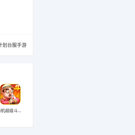
计划台服手游
街机超级斗地主搓牌版