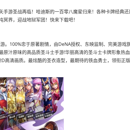
矢手游圣战再临！哈迪斯的一百零八魔星归来！各种卡牌经典还
沌冥界，迎战地狱军团！快来下载吧！
游。100%忠于原著剧情，由DeNA授权、东映监制、完美游戏
最原汁原味的高品质圣斗士手游!华丽高清的圣斗士卡牌形象热
2D高清画质。最炫酷的圣衣造型，最期待的铁血勇士，领衔正