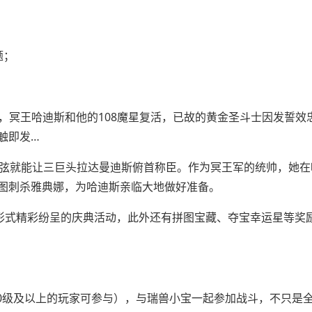
题；
效，冥王哈迪斯和他的108魔星复活，已故的黄金圣斗士因发誓效
触即发…
琴弦就能让三巨头拉达曼迪斯俯首称臣。作为冥王军的统帅，她在
图刺杀雅典娜，为哈迪斯亲临大地做好准备。
同形式精彩纷呈的庆典活动，此外还有拼图宝藏、夺宝幸运星等奖
30级及以上的玩家可参与），与瑞兽小宝一起参加战斗，不只是