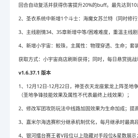
回合自动复活并获得伤害提升20%的buff。最先达到
2、圣衣系统中新增1个斗士：海魔女苏兰特（同时修
3、主线剧情34、35章新增中等/困难难度，重温主线
4、新增小宇宙：鲛珠，主属性：物理穿透、生命；套装
获取方式：小宇宙商店刷新获得；同时，每日悬赏挑战
v1.6.37.1 版本
1、12月12日-12月22日，神圣衣天龙座紫龙上阵
（圣地争锋技能效果及属性不代表最终上线效果）；
2、修改军团攻防玩法中线路加固效果为生命加成；提
3、嘉米尔海选赛积分继承机制优化，每月继承时最高段
4、银河擂台赛王者V段位以上隐藏对手段位&星数展示