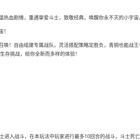
温热血剧情，重遇挚爱斗士，致敬经典，唤醒你永不灭的小宇宙
宙！
召唤！自由组建专属战队，灵活搭配策略定胜负，青铜也能战王
、生存挑战，给你全新而多样的体验！
斗士进入战斗，在本玩法中玩家进行最多10回合的战斗，斗士死