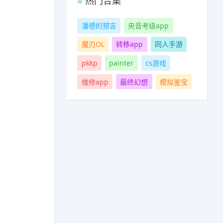
热门合集
潘德的预言
央音考级app
魔刃OL
转移app
同人手游
pkkp
painter
cs游戏
维修app
最终幻想
模拟鉴宝