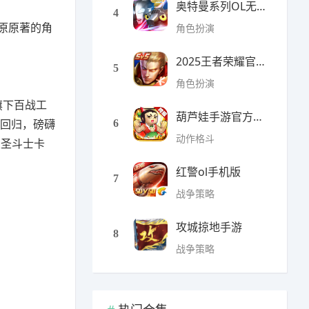
奥特曼系列OL无限光元(9
4
原原著的角
角色扮演
2025王者荣耀官方全服版本
5
角色扮演
旗下百战工
葫芦娃手游官方最新版
血回归，磅礴
6
动作格斗
版圣斗士卡
红警ol手机版
7
战争策略
攻城掠地手游
8
战争策略