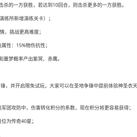
10击杀的一方获胜，若达到10回合，则击杀更多的一方获胜。
行演练所新增演练关卡）；
剧情，挑战更高难度；
属性：15%物伤抗性；
和噩梦概率产出紫冥、赤鹰。
圣地争锋，并开启限免试玩，大家可以在圣地争锋中提前体验神圣衣
高军团攻防中，伤害转化积分的系数，现在积分将更容易获得；
位为传奇40星；
；