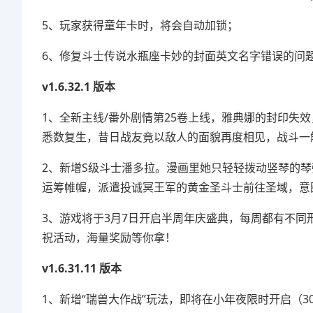
5、玩家获得童年卡时，将会自动加锁；
6、修复斗士传说水瓶座卡妙的封面英文名字错误的问
v1.6.32.1 版本
1、全新主线/番外剧情第25卷上线，雅典娜的封印失
悉数复生，昔日战友竟以敌人的面貌再度相见，战斗一
2、新增S级斗士潘多拉。漫画里她只轻轻拨动竖琴的
运筹帷幄，派遣投诚冥王军的黄金圣斗士前往圣域，意
3、游戏将于3月7日开启半周年庆盛典，每周都有不
祝活动，海量奖励等你拿！
v1.6.31.11 版本
1、新增“瑞兽大作战”玩法，即将在小年夜限时开启（