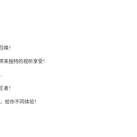
召唤！
带来独特的视听享受！
…
王者！
战，给你不同体验！