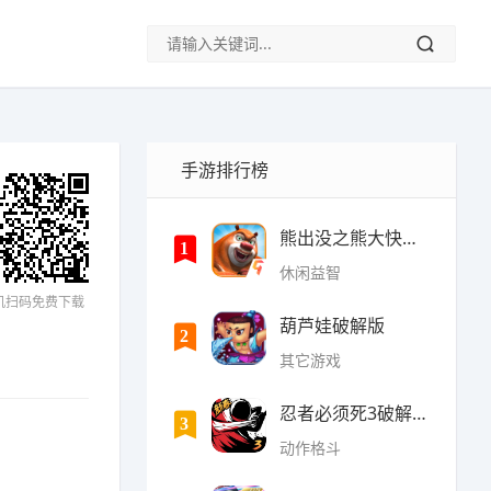
手游排行榜
熊出没之熊大快跑内购破
1
休闲益智
机扫码免费下载
葫芦娃破解版
2
其它游戏
忍者必须死3破解版无限勾
3
动作格斗