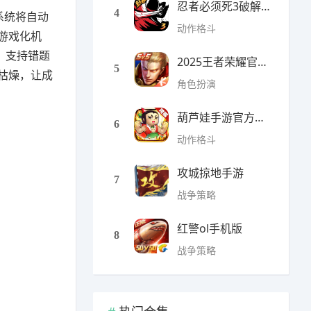
忍者必须死3破解版无限勾
4
系统将自动
动作格斗
游戏化机
，支持错题
2025王者荣耀官方全服版本
5
枯燥，让成
角色扮演
葫芦娃手游官方最新版
6
动作格斗
攻城掠地手游
7
战争策略
红警ol手机版
8
战争策略