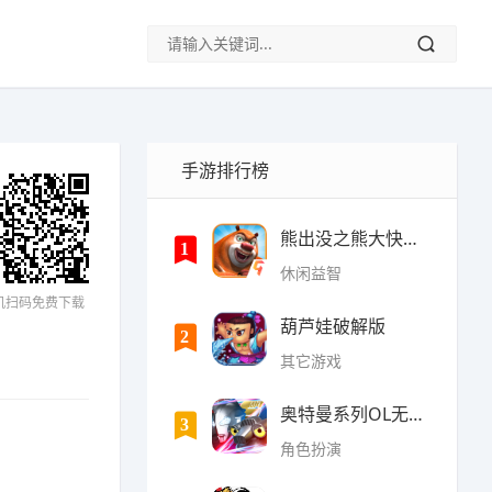
手游排行榜
熊出没之熊大快跑内购破
1
休闲益智
机扫码免费下载
葫芦娃破解版
2
其它游戏
奥特曼系列OL无限光元(9
3
角色扮演