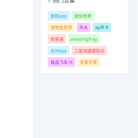
热门合集
剧院app
迷你世界
宠物造型师
天水
xp声卡
锁易通
amazingfrog
全州app
三星快捷键驱动
极品飞车16
宠爱天使