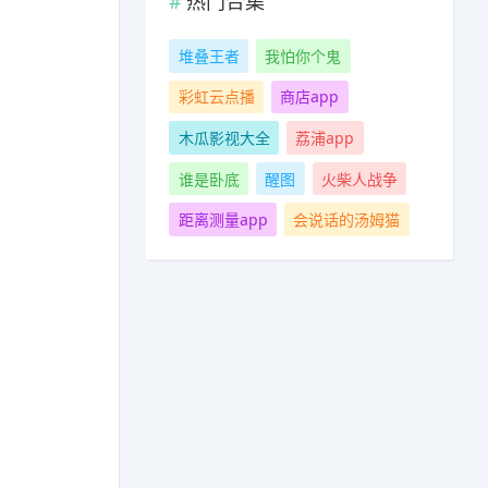
热门合集
堆叠王者
我怕你个鬼
彩虹云点播
商店app
木瓜影视大全
荔浦app
谁是卧底
醒图
火柴人战争
距离测量app
会说话的汤姆猫