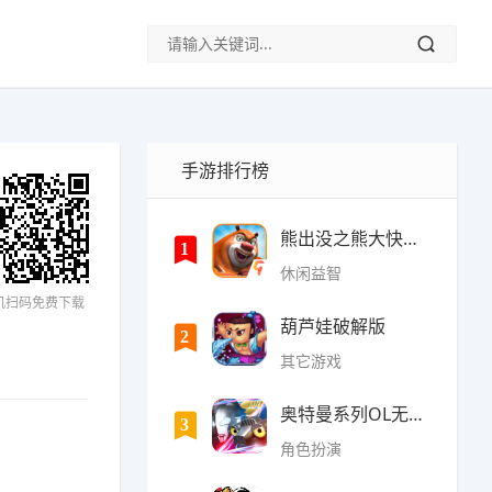
手游排行榜
熊出没之熊大快跑内购破
1
休闲益智
机扫码免费下载
葫芦娃破解版
2
其它游戏
奥特曼系列OL无限光元(9
3
角色扮演