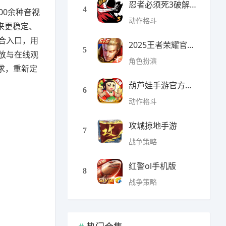
忍者必须死3破解版无限勾
4
00余种音视
动作格斗
来更稳定、
合入口，用
2025王者荣耀官方全服版本
5
放与在线观
角色扮演
求，重新定
葫芦娃手游官方最新版
6
动作格斗
攻城掠地手游
7
战争策略
红警ol手机版
8
战争策略