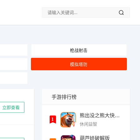
枪战射击
模拟塔防
手游排行榜
立即查看
熊出没之熊大快跑内购破
1
休闲益智
葫芦娃破解版