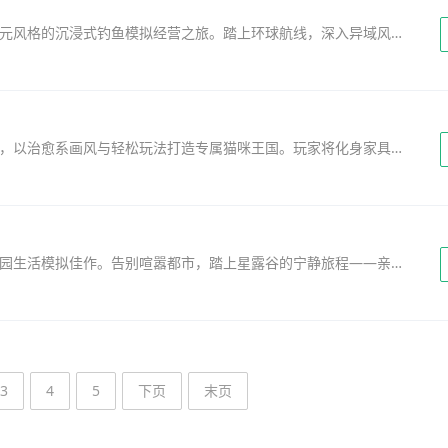
《世界垂钓之旅》官方正版全新上线，开启二次元风格的沉浸式钓鱼模拟经营之旅。踏上环球航线，深入异域风情海域，从深海秘境到热带岛屿，探索多样钓场，挑战百余种珍稀鱼类。精准把控...
《小猫猫大亨》是一款萌系放置类模拟经营手游，以治愈系画风与轻松玩法打造专属猫咪王国。玩家将化身家具工坊的主人，从零开始建设生产链：招募50+各具特长的萌猫工匠，合理分配岗位，...
《星露谷物语》手机版中文版，是一款治愈系田园生活模拟佳作。告别喧嚣都市，踏上星露谷的宁静旅程——亲手开垦荒地，播种四季作物，照料萌宠牲畜，体验从无到有的农耕乐趣。深入幽深...
3
4
5
下页
末页