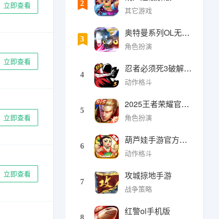
2
立即查看
其它游戏
奥特曼系列OL无限光元(9
3
角色扮演
立即查看
忍者必须死3破解版无限勾
4
动作格斗
2025王者荣耀官方全服版本
5
角色扮演
立即查看
葫芦娃手游官方最新版
6
动作格斗
立即查看
攻城掠地手游
7
战争策略
红警ol手机版
8