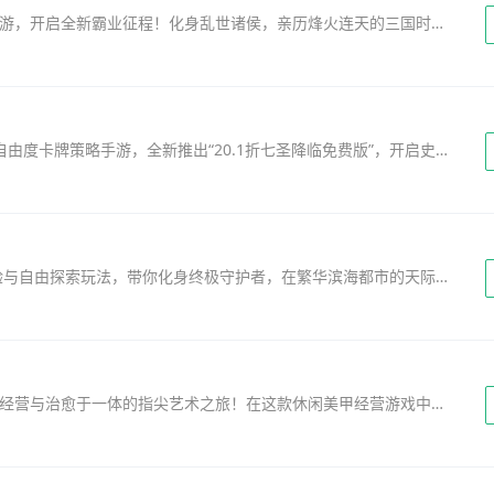
《三国群英传：鸿鹄霸业》——正统三国策略手游，开启全新霸业征程！化身乱世诸侯，亲历烽火连天的三国时代。招募关羽、诸葛亮、曹操等经典名将，组建专属强军；搭配枪兵、弓兵、骑兵...
《风云三国2》福利版，以经典三国为背景的高自由度卡牌策略手游，全新推出“20.1折七圣降临免费版”，开启史诗级福利征程！玩家将化身乱世枭雄，集结魏、蜀、吴三国内的传奇名将，更有...
《超人飞行模拟器》最新版，融合3D沉浸式体验与自由探索玩法，带你化身终极守护者，在繁华滨海都市的天际间畅意翱翔。从低空掠过摩天楼宇，到高空俯冲云层，每一次飞行都充满挣脱重力...
欢迎踏入《美甲小屋》最新版——一场集创意、经营与治愈于一体的指尖艺术之旅！在这款休闲美甲经营游戏中，你将亲手打造属于自己的专属美甲小店。从清新裸粉到炫彩霓虹，自由搭配万千...