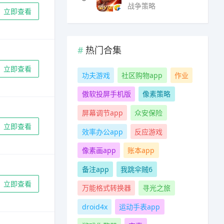
战争策略
立即查看
热门合集
立即查看
功夫游戏
社区购物app
作业
傲软投屏手机版
像素策略
屏幕调节app
众安保险
立即查看
效率办公app
反应游戏
像素画app
账本app
备注app
我跳伞贼6
立即查看
万能格式转换器
寻光之旅
droid4x
运动手表app