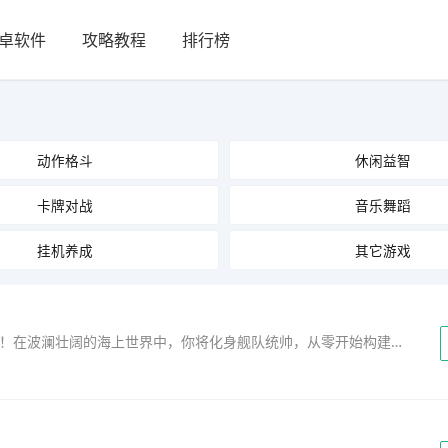
卓软件
攻略教程
排行榜
动作格斗
休闲益智
卡牌对战
音乐舞蹈
挂机养成
其它游戏
《舰队指挥官》最新版——开启深海战略新纪元！在波澜壮阔的海上世界中，你将化身舰队统帅，从零开始构建专属海军力量。收集并升级多样化战舰，涵盖驱逐舰、巡洋舰、航母与潜艇，打造...