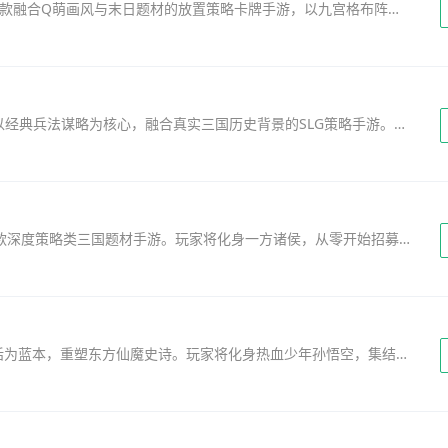
《豆豆打僵尸》0.05折免充版震撼来袭！这是一款融合Q萌画风与末日题材的放置策略卡牌手游，以九宫格布阵为核心玩法，带领玩家在危机四伏的废土世界中智斗无穷无尽的僵尸军团。游戏主打...
《三十六计（0.1折三国谋战免费版）》是一款以经典兵法谋略为核心，融合真实三国历史背景的SLG策略手游。游戏立足于汉末群雄割据的乱世格局，将“三十六计”智慧深度融入战场布局与实时...
《胡莱三国2》九游版与官方版融合呈现，是一款深度策略类三国题材手游。玩家将化身一方诸侯，从零开始招募赵云、诸葛亮、曹操等历史名将，打造专属强力阵容。在宏大的沙盘世界中自由...
《少年悟空传》内购版/修改版，以经典西游神话为蓝本，重塑东方仙魔史诗。玩家将化身热血少年孙悟空，集结八戒、沙僧、白龙马等耳熟能详的仙魔角色，组建专属英雄阵容，运筹帷幄于回...