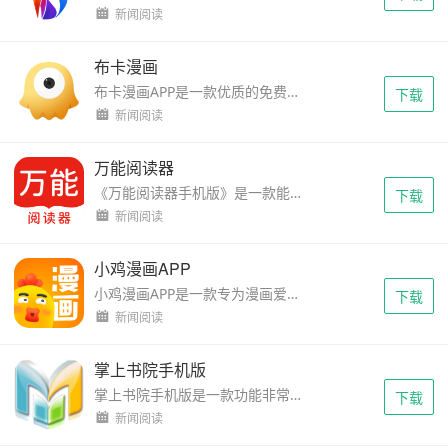
新闻阅读
布卡漫画
布卡漫画APP是一款优质的免费漫画阅读软件。海量日漫，国漫资源收录任你看，所有章节免费看。超多不同题材分类，满足所有用户阅读需求，众多正版独家漫画等你来看哦！感兴趣的...
下载
新闻阅读
万能阅读器
《万能阅读器手机版》是一款能够帮助用户浏览全网络各种不同资源书籍的阅读软件。很多知名的网络作家都在万能阅读器软件上有进行同步更新各种热门小说。不同格式的小说，用户...
下载
新闻阅读
小鸡漫画APP
小鸡漫画APP是一款专为漫画爱好者打造的优质免费漫画阅读软件。收录海量正版全彩漫画，随时免费阅读，阅读无卡顿，省流更支持离线下载。超多不同漫画题材分类，满足用户阅读需...
下载
新闻阅读
掌上书院手机版
掌上书院手机版是一款功能非常强大的手机阅读软件。支持线上以及本地的电子书阅读，能够全网搜索丰富书籍，本地电子书支持转码阅读，轻松简单。且软件使用无广告，提供夜间阅...
下载
新闻阅读