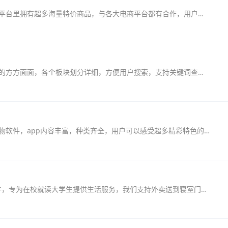
小鱼省钱app是一个非常省钱的手机购物平台，平台里拥有超多海量特价商品，与各大电商平台都有合作，用户可以将其他平台的宝贝标题复制过来就可以进行搜索领券啦，能够省下不少...
涵卖卖app涵盖的商品种类全面，包含了生活中的方方面面，各个板块划分详细，方便用户搜索，支持关键词查找商品，所有商品优质严选，让大家消费有保障，快来体验一下吧！涵卖卖...
惠家有购物电视购物app是一款手机上的移动购物软件，app内容丰富，种类齐全，用户可以感受超多精彩特色的软件内容，享受无穷的动作冒险体验，整个游戏内容十分精彩，喜欢的朋友...
俺来也2021最新版是一款校园生活服务手机软件，专为在校就读大学生提供生活服务，我们支持外卖送到寝室门口的贴心服务，随时随地为学生忒新服务，各种生活用品不用去超市购买这...