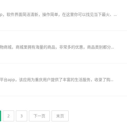
小红淘app这是一款电商旗下的使用线上网购app，软件界面简洁清新，操作简单，在这里你可以找见当下最火、最潮流的衣物、饰品、化妆品，更有海量商家不定期的推送、分发红包，让...
猫咪惠购平台是一个拥有超多优惠的手机线上购物商城，商城里拥有海量的商品，非常多的优惠，商品类别都分的非常细致，商城里还分有折扣好物抢购和限时秒杀等活动，非常的划算...
重庆购物狂手机版是重庆地区最丰富的生活社交平台app，该应用为重庆用户提供了丰富的生活服务，收录了购物、缴费、出行等众多服务功能！感兴趣的用户快来下载吧！重庆购物狂最...
2
3
下一页
末页