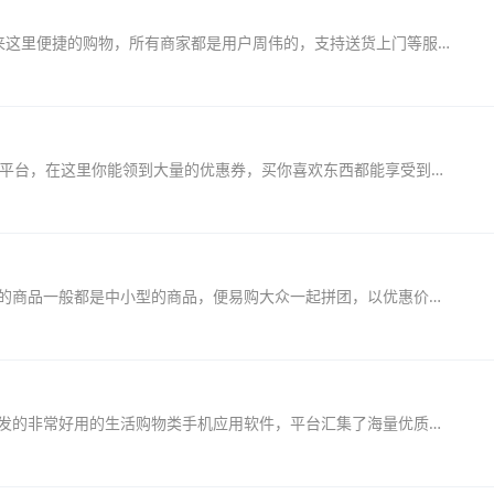
联创e家app是一款社区生活圈手机软件，用户来这里便捷的购物，所有商家都是用户周伟的，支持送货上门等服务，用户需要实名注册得到管理才能进入社区圈子进行聊天交友，同时很多...
淘客宝联盟手机版是一款给用户提供省钱购物的平台，在这里你能领到大量的优惠券，买你喜欢东西都能享受到最哈好的福利，无论什么商品都能给予你最大的返利，非常的实用，还能...
拼便宜app是一款多人优惠网上团购平台。这里的商品一般都是中小型的商品，便易购大众一起拼团，以优惠价拿到商品，而且还能够给你送货上门，正品便宜商品随意就在拼便宜。快来...
麦享生活app是由昆明麦享文化传媒有限公司开发的非常好用的生活购物类手机应用软件，平台汇集了海量优质的品牌商品，种类非常的丰富，用户通过手机就可以在线浏览阅读，非常的...