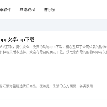
卓软件
攻略教程
排行榜
app安卓app下载
一站式获取，提供安全、免费的购物app下载，精心整理了全网优质的购物a
p多种相关版本选择，欢迎有需要的朋友下载，获取您所需的购物app相关
友品购购app是一款掌上在线购物平台，友品购购汇聚海量精选优质商品，覆盖用户生活的方方面面，各类家用物品、服装、化妆品等众多商品，在线搜索还有各类优惠活动，海外直销，...