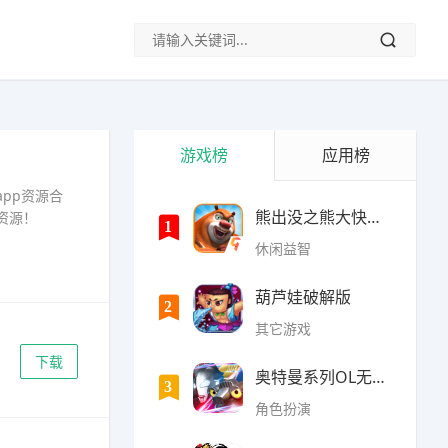
游戏榜
应用榜
pp资源合
熊出没之熊大快跑内购破
资源！
1
休闲益智
葫芦娃破解版
2
其它游戏
下载
奥特曼系列OL无限光元(9
3
角色扮演