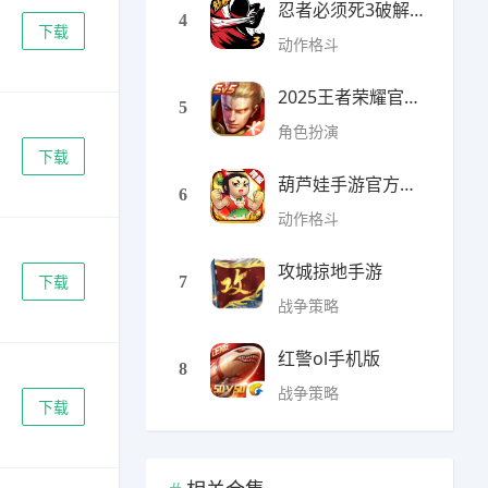
忍者必须死3破解版无限勾
4
下载
动作格斗
2025王者荣耀官方全服版本
5
角色扮演
下载
葫芦娃手游官方最新版
6
动作格斗
攻城掠地手游
下载
7
战争策略
红警ol手机版
8
战争策略
下载