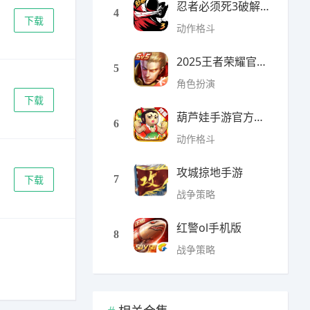
忍者必须死3破解版无限勾
4
下载
动作格斗
2025王者荣耀官方全服版本
5
角色扮演
下载
葫芦娃手游官方最新版
6
动作格斗
攻城掠地手游
下载
7
战争策略
红警ol手机版
8
战争策略