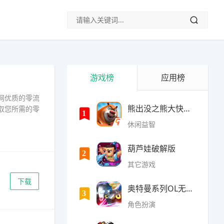
游戏榜
应用榜
网优质的零流
熊出没之熊大快跑内购破
取您所需的零
1
休闲益智
葫芦娃破解版
2
其它游戏
下载
奥特曼系列OL无限光元(9
3
角色扮演