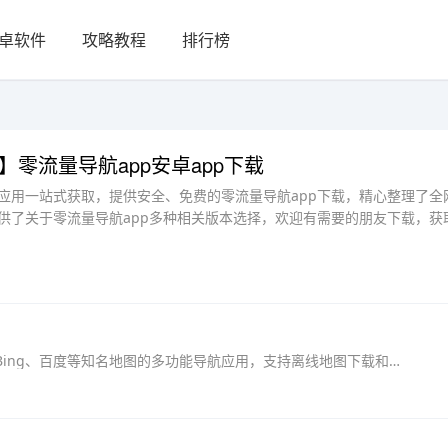
卓软件
攻略教程
排行榜
】零流量导航app安卓app下载
p应用一站式获取，提供安全、免费的零流量导航app下载，精心整理了全
提供了关于零流量导航app多种相关版本选择，欢迎有需要的朋友下载，获
奥维互动地图3D高清版是一款集成了Google、Bing、百度等知名地图的多功能导航应用，支持离线地图下载和语音导航。它提供精确的定位与导航服务，并拥有强大的地理信息规划功能，适用于各行...