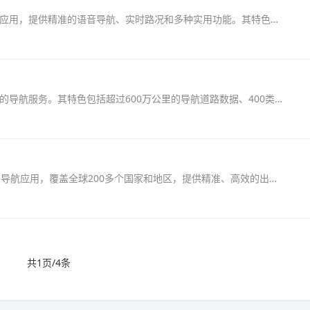
高德地图车机版是一款专为车主设计的地图导航应用，提供精准的语音导航、实时路况和多种实用功能。其特色包括超过600万公里的道路数据、400类道路属性信息及海量POI数据库，确保导航准确...
高德地图车机版专为车主打造，提供精准、高效的导航服务。其特色包括超过600万公里的导航道路数据、400类以上的道路属性信息及实时路况五色阶显示，确保出行畅通无阻。软件支持多种更新...
百度地图车机版32位是一款专为车载环境设计的导航应用，覆盖全球200多个国家和地区，提供精准、高效的出行服务。其特色功能包括语音导航、智能语音输入和多种路线选择，确保驾驶者无需...
共1页/4条