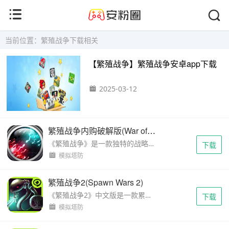
当前位置：繁殖战争下载相关
【繁殖战争】繁殖战争安卓app下载
2025-03-12
繁殖战争内购破解版(War of Reproduction)
《繁殖战争》是一款独特的战略游戏，以微观视角展现了一场激烈的生存与竞争之战。玩家扮演精子部队的指挥官，在这场智慧与力量并存的战斗中，目标是击败敌方（蓝色精子），保护并争夺...
下载
模拟塔防
繁殖战争2(Spawn Wars 2)
《繁殖战争2》中文版是一款累计下载量达700万次的全球热门策略游戏。作为系列续作，它引入了更多样化的个体和更复杂的战略模式，新增的动作战斗系统使其超越前作。游戏中，玩家置身于...
下载
模拟塔防