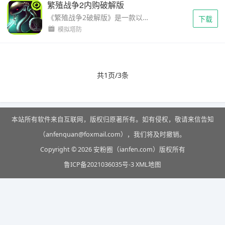
繁殖战争2内购破解版
《繁殖战争2破解版》是一款以细胞生存与竞争为主题的策略模拟游戏。玩家将操控精子细胞，在3000万竞争者中脱颖而出，历经漫长而艰难的旅程，最终抵达卵细胞完成“诞生”。游戏融合了战...
下载
模拟塔防
共1页/3条
本站所有软件来自互联网，版权归原著所有。如有侵权，敬请来信告知
（anfenquan@foxmail.com），我们将及时撤销。
Copyright © 2026 安粉圈（ianfen.com）版权所有
鲁ICP备2021036035号-3
XML地图