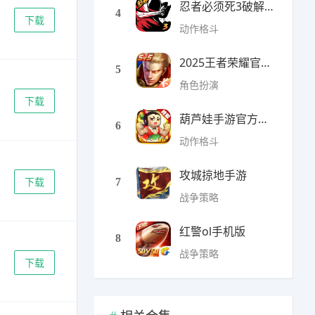
忍者必须死3破解版无限勾
4
下载
动作格斗
2025王者荣耀官方全服版本
5
角色扮演
下载
葫芦娃手游官方最新版
6
动作格斗
攻城掠地手游
下载
7
战争策略
红警ol手机版
8
战争策略
下载