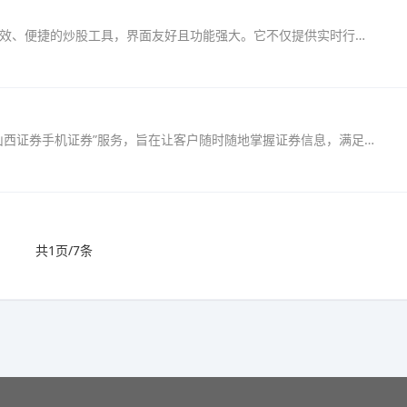
山西证券手机交易软件是一款专为客户打造的高效、便捷的炒股工具，界面友好且功能强大。它不仅提供实时行情显示、涨跌排名和财经要闻，还支持多种交易方式，包括普通交易、融资融券、...
山西证券携手中国移动、中国联通，隆重推出“山西证券手机证券”服务，旨在让客户随时随地掌握证券信息，满足非现场交易需求。该平台基于先进的K-JAVA、C平台及GPRS和CDMA1X高速数据传输技...
共1页/7条