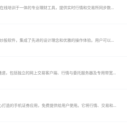
山西证券大智慧软件是一款集证券资讯、分析与在线培训于一体的专业理财工具，提供实时行情和交易所同步数据，操作简便，交易安全快捷。该软件新增股指期货行情及动态口令认证，进一步...
山西证券大智慧经典版是专为投资者打造的手机炒股软件，集成了先进的设计理念和优雅的操作体验。用户可以通过该平台享受多种金融服务，包括在线开户、实时行情、银证转账、在线交易、...
山西证券金典通VIP版为高端客户提供专属交易通道，包括独立的网上交易客户端、行情与委托服务器及专用带宽线路，确保高效稳定的交易体验。该平台提供丰富的股市资讯和公告信息，支持便...
山西证券金典通2是一款基于移动互联网技术精心打造的手机证券应用，免费提供给用户使用。它将行情、交易和资讯等服务资源完美融合，依托智能手机流畅的操作体验，满足您随时随地的理...