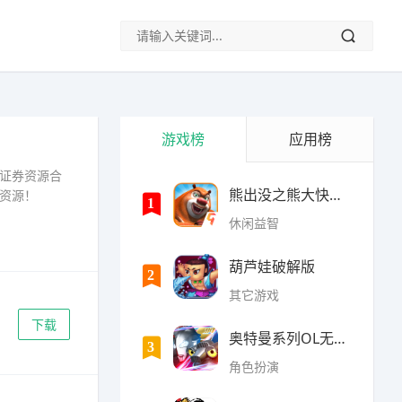
游戏榜
应用榜
证券资源合
熊出没之熊大快跑内购破
资源！
1
休闲益智
葫芦娃破解版
2
其它游戏
下载
奥特曼系列OL无限光元(9
3
角色扮演