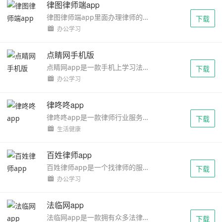
律图律师端app
律图律师端app里面办理律师的相关业务，可以帮助律师节约时间，提高效率。里面的功能非常的丰富，对你的待办事项也会显示告诉你，对用户的咨询可以在线回答，界面简洁工作内容...
下载
办公学习
点睛网手机版
点睛网app是一款手机上学习法律的教育软件平台，用户可以体验多种精彩特色使用功能，丰富的软件知识境界课程，专业的名师在线指导培训，还有论坛供学生们解疑交流，喜欢的朋友...
下载
办公学习
律咚咚app
律咚咚app是一款律师行业服务平台，相关法律案例信息在线了解，覆盖最全面的法律条款以及最新的法律案情，专业律师团队为用户们提供最佳的服务，不断的来提升律师们的工作效率...
下载
生活健康
百姓律师app
百姓律师app是一个找律师的服务平台，这里有很多不同类型的专业律师在线为大家进行解答疑问，有需要的用户可以通过这个软件快速找到合适的律师进行服务。这里有最新的法务知识...
下载
办公学习
法临网app
法临网app是一款拥有众多法律资讯的软件，以具体的案例来为用户进行法律解读，让用户对法律有更加深刻的了解，用户能够在这里了解到更多的法律知识，有需要的用户快来使用吧！...
下载