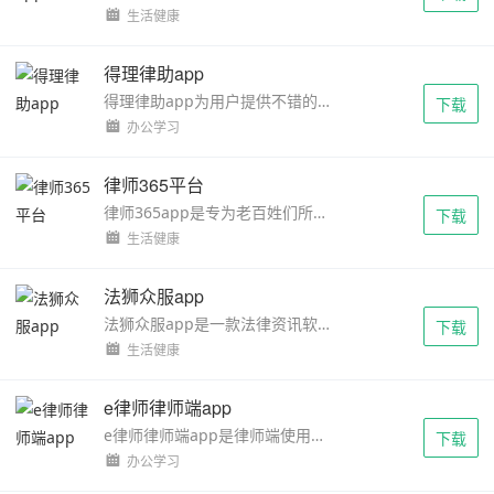
生活健康
得理律助app
得理律助app为用户提供不错的法律援助相关的服务，助力律师团队提供不错的律师咨询服务，各种法律相关的数据都是可以使用这个软件来进行查询的。整个软件使用起来是非常简单的...
下载
办公学习
律师365平台
律师365app是专为老百姓们所提供的一款法律免费咨询服务软件，这里有着专业的律师为你提供服务，有任何关于法律的问题都可以在线咨询，绝对专业可以信赖，让你学会运用法律的力...
下载
生活健康
法狮众服app
法狮众服app是一款法律资讯软件，用户在软件当中可以进行相关的法律资讯，根据自己的类型选择相应的律师，拥有十分专业的知识，帮助用户解决相关的问题，有需要的用户快来查看...
下载
生活健康
e律师律师端app
e律师律师端app是律师端使用的管理系统，结合律师使用的特点，开发了各种功能。所有的功能简单明了，一目了然。各种资料十分方便查询，不仅可以查询各类案件，还可以对于客户进...
下载
办公学习