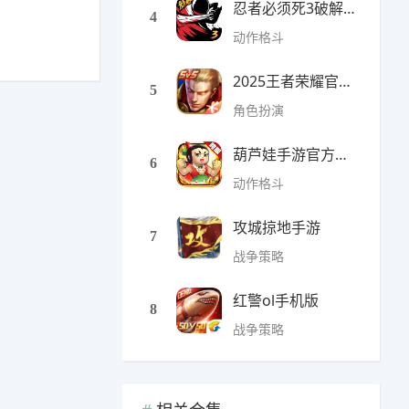
忍者必须死3破解版无限勾
4
动作格斗
2025王者荣耀官方全服版本
5
角色扮演
葫芦娃手游官方最新版
6
动作格斗
攻城掠地手游
7
战争策略
红警ol手机版
8
战争策略