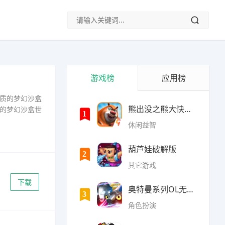
游戏榜
应用榜
质的梦幻沙盒
熊出没之熊大快跑内购破
的梦幻沙盒世
1
休闲益智
葫芦娃破解版
2
其它游戏
下载
奥特曼系列OL无限光元(9
3
角色扮演