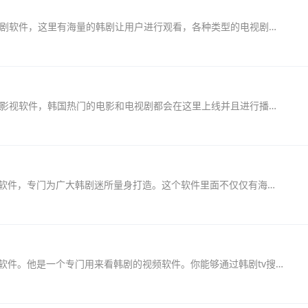
韩剧盒子去广告版是一款全部都是韩剧的影视追剧软件，这里有海量的韩剧让用户进行观看，各种类型的电视剧都可以在这里找到，并且用户不需要登录与看广告就可以直接观看，其中...
韩剧大全去广告版是一款包含了所有韩剧资源的影视软件，韩国热门的电影和电视剧都会在这里上线并且进行播放，所有的资源都是免费的，并且软件也去除了其中的广告，让用户可以...
韩迷tv手机版是一个集合了超多经典韩剧的追剧软件，专门为广大韩剧迷所量身打造。这个软件里面不仅仅有海量韩剧资源，还有优质解说、花絮等内容，非常精彩。如果你也喜欢看韩剧...
韩剧tv红色版本最新版本是一款非常好用得视频软件。他是一个专门用来看韩剧的视频软件。你能够通过韩剧tv搜索到所有的韩剧，而且都是正版超清的哦！不仅仅只有韩剧，还有美剧、...