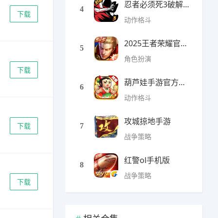
忍者必须死3破解版无限勾
4
下载
动作格斗
2025王者荣耀官方全服版本
5
角色扮演
下载
葫芦娃手游官方最新版
6
动作格斗
攻城掠地手游
下载
7
战争策略
红警ol手机版
8
战争策略
下载