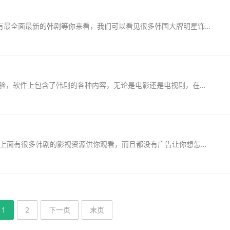
韩剧tv粉色的版本app是一款追韩剧app，这里有最全面最新的韩剧等你来看，我们可以看见很多韩国大牌明星饰演的电视剧、电影，软件还有播放记录让我们轻松追剧，喜欢这款软件的话，...
韩剧大全播放app为用户带来精彩的韩剧追剧体验，软件上包含了韩剧的各种内容，无论是电影还是电视剧，在这个播放平台上都能找到对应的分类板块。喜欢追剧的小伙伴可以下载这个...
韩剧大全电视剧大全免费版是看韩剧的软件，在上面有很多韩剧的影视资源供你观看，而且都没有广告让你想怎么看就怎么看，而且还可以搜索到你喜欢的欧巴的韩剧哦，是一个很好用...
1
2
下一页
末页