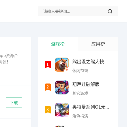
游戏榜
应用榜
pp资源合
熊出没之熊大快跑内购破
资源！
1
休闲益智
葫芦娃破解版
2
其它游戏
下载
奥特曼系列OL无限光元(9
3
角色扮演