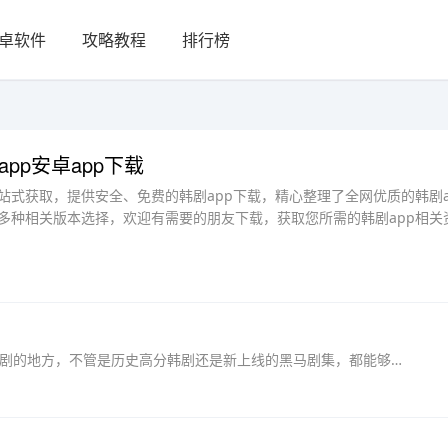
卓软件
攻略教程
排行榜
app安卓app下载
一站式获取，提供安全、免费的韩剧app下载，精心整理了全网优质的韩剧a
p多种相关版本选择，欢迎有需要的朋友下载，获取您所需的韩剧app相关
爱韩剧手机版让韩剧爱好者可以有一个集中看韩剧的地方，不管是历史高分韩剧还是新上线的黑马剧集，都能够免费观看，界面上还有丰富的剧集种类，不管是综艺电影还是剧集，都能...