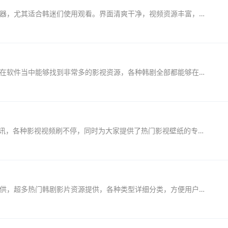
韩剧壳手机版是一款可以免费追韩剧的影视播放器，尤其适合韩迷们使用观看。界面清爽干净，视频资源丰富，想看的韩剧、电影等一键搜索直达，还有热门新鲜影视资讯推送，多条线...
爱韩剧纯净版是一款免费的影视追剧软件，用户在软件当中能够找到非常多的影视资源，各种韩剧全部都能够在这里看到，过去和现在热播的韩剧资源都有，并且软件去除了广告，用户...
韩剧剧情神器app为用户提供最新电视剧电影资讯，各种影视视频刷不停，同时为大家提供了热门影视壁纸的专区，在线制作视频也是可以的，喜欢追韩剧的小伙伴快来体验一下吧！韩剧...
老韩综极速版是款专为喜欢看韩剧的影迷们所提供，超多热门韩剧影片资源提供，各种类型详细分类，方便用户们在线来选择观看，超高清画质内容，让你随时找到你所想看的韩剧，同...