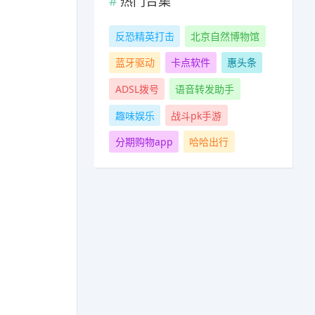
热门合集
反恐精英打击
北京自然博物馆
蓝牙驱动
卡点软件
惠头条
ADSL拨号
语音转发助手
趣味娱乐
战斗pk手游
分期购物app
哈哈出行