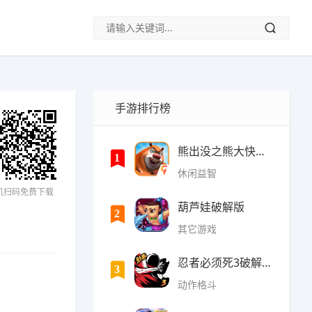
手游排行榜
熊出没之熊大快跑内购破
1
休闲益智
机扫码免费下载
葫芦娃破解版
2
其它游戏
忍者必须死3破解版无限勾
3
动作格斗