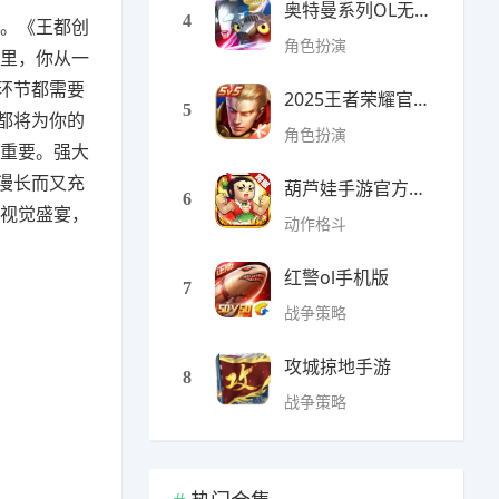
奥特曼系列OL无限光元(9
4
开。《王都创
角色扮演
这里，你从一
环节都需要
2025王者荣耀官方全服版本
5
都将为你的
角色扮演
关重要。强大
漫长而又充
葫芦娃手游官方最新版
6
场视觉盛宴，
动作格斗
红警ol手机版
7
战争策略
攻城掠地手游
8
战争策略