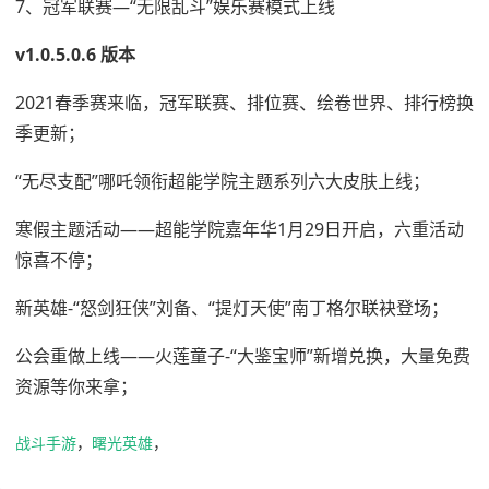
7、冠军联赛—“无限乱斗”娱乐赛模式上线
v1.0.5.0.6 版本
2021春季赛来临，冠军联赛、排位赛、绘卷世界、排行榜换
季更新；
“无尽支配”哪吒领衔超能学院主题系列六大皮肤上线；
寒假主题活动——超能学院嘉年华1月29日开启，六重活动
惊喜不停；
新英雄-“怒剑狂侠”刘备、“提灯天使”南丁格尔联袂登场；
公会重做上线——火莲童子-“大鉴宝师”新增兑换，大量免费
资源等你来拿；
战斗手游
，
曙光英雄
，