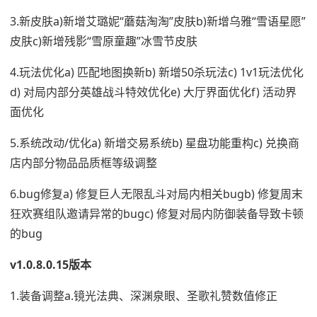
3.新皮肤a)新增艾璐妮“蘑菇淘淘”皮肤b)新增乌雅“雪语星愿”
皮肤c)新增残影“雪原童趣”冰雪节皮肤
4.玩法优化a) 匹配地图换新b) 新增50杀玩法c) 1v1玩法优化
d) 对局内部分英雄战斗特效优化e) 大厅界面优化f) 活动界
面优化
5.系统改动/优化a) 新增交易系统b) 星盘功能重构c) 兑换商
店内部分物品品质框等级调整
6.bug修复a) 修复巨人无限乱斗对局内相关bugb) 修复周末
狂欢赛组队邀请异常的bugc) 修复对局内防御装备导致卡顿
的bug
v1.0.8.0.15版本
1.装备调整a.镜光法典、深渊泉眼、圣歌礼赞数值修正